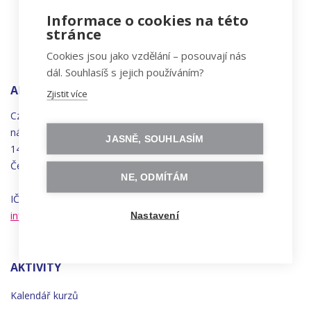
Informace o cookies na této
stránce
Cookies jsou jako vzdělání – posouvají nás
dál. Souhlasíš s jejich používáním?
ADRESA
Zjistit více
Czechitas, z.ú.
náměstí
Bratří
Synků 1748/17
JASNĚ, SOUHLASÍM
140 00 Praha 4 - Nusle
Česká republika
NE, ODMÍTÁM
IČO 22834958 | DIČ CZ22834958
info@czechitas.cz
Nastavení
AKTIVITY
Kalendář kurzů