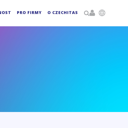

NOST
PRO FIRMY
O CZECHITAS
