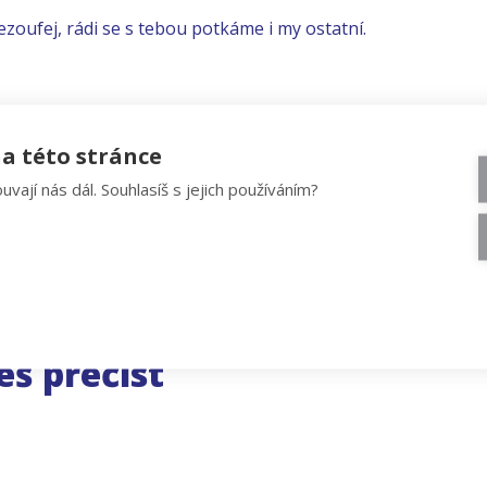
ezoufej, rádi se s tebou potkáme i my ostatní.
a této stránce
uvají nás dál. Souhlasíš s jejich používáním?
eš přečíst