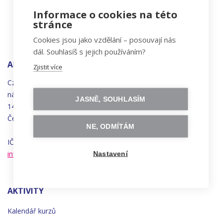
Informace o cookies na této
stránce
Cookies jsou jako vzdělání – posouvají nás
dál. Souhlasíš s jejich používáním?
ADRESA
Zjistit více
Czechitas, z.ú.
náměstí
Bratří
Synků 1748/17
JASNĚ, SOUHLASÍM
140 00 Praha 4 - Nusle
Česká republika
NE, ODMÍTÁM
IČO 22834958 | DIČ CZ22834958
info@czechitas.cz
Nastavení
AKTIVITY
Kalendář kurzů