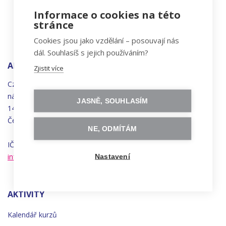
Informace o cookies na této
stránce
Cookies jsou jako vzdělání – posouvají nás
dál. Souhlasíš s jejich používáním?
ADRESA
Zjistit více
Czechitas, z.ú.
náměstí
Bratří
Synků 1748/17
JASNĚ, SOUHLASÍM
140 00 Praha 4 - Nusle
Česká republika
NE, ODMÍTÁM
IČO 22834958 | DIČ CZ22834958
info@czechitas.cz
Nastavení
AKTIVITY
Kalendář kurzů