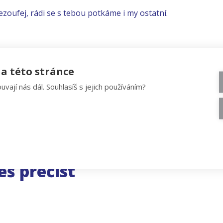
ezoufej, rádi se s tebou potkáme i my ostatní.
a této stránce
uvají nás dál. Souhlasíš s jejich používáním?
eš přečíst