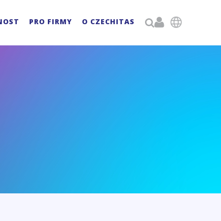

NOST
PRO FIRMY
O CZECHITAS
