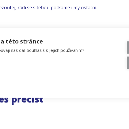
ezoufej, rádi se s tebou potkáme i my ostatní.
a této stránce
uvají nás dál. Souhlasíš s jejich používáním?
eš přečíst