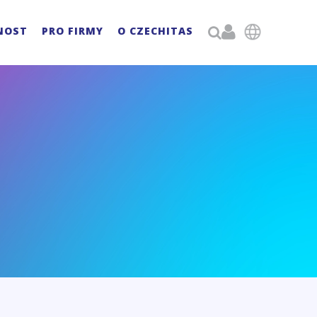

NOST
PRO FIRMY
O CZECHITAS
