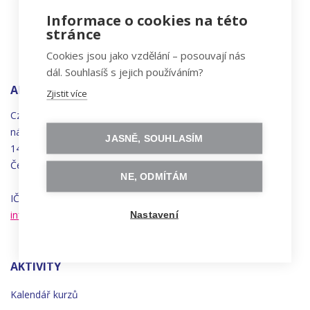
Informace o cookies na této
stránce
Cookies jsou jako vzdělání – posouvají nás
dál. Souhlasíš s jejich používáním?
ADRESA
Zjistit více
Czechitas, z.ú.
náměstí
Bratří
Synků 1748/17
JASNĚ, SOUHLASÍM
140 00 Praha 4 - Nusle
Česká republika
NE, ODMÍTÁM
IČO 22834958 | DIČ CZ22834958
info@czechitas.cz
Nastavení
AKTIVITY
Kalendář kurzů