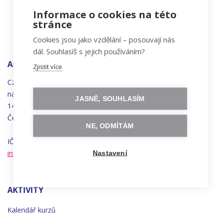
Informace o cookies na této
stránce
Cookies jsou jako vzdělání – posouvají nás
dál. Souhlasíš s jejich používáním?
ADRESA
Zjistit více
Czechitas, z.ú.
náměstí
Bratří
Synků 1748/17
JASNĚ, SOUHLASÍM
140 00 Praha 4 - Nusle
Česká republika
NE, ODMÍTÁM
IČO 22834958 | DIČ CZ22834958
info@czechitas.cz
Nastavení
AKTIVITY
Kalendář kurzů