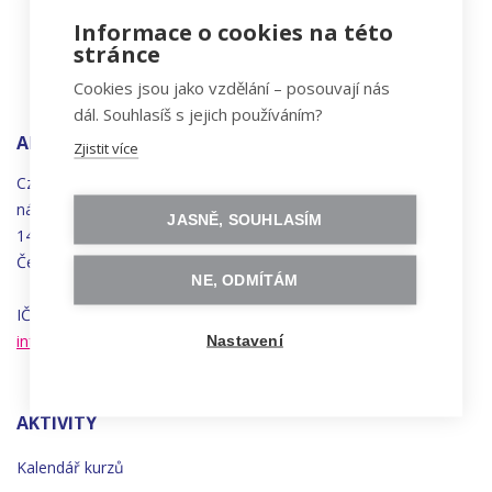
Informace o cookies na této
stránce
Cookies jsou jako vzdělání – posouvají nás
dál. Souhlasíš s jejich používáním?
ADRESA
Zjistit více
Czechitas, z.ú.
náměstí
Bratří
Synků 1748/17
JASNĚ, SOUHLASÍM
140 00 Praha 4 - Nusle
Česká republika
NE, ODMÍTÁM
IČO 22834958 | DIČ CZ22834958
info@czechitas.cz
Nastavení
AKTIVITY
Kalendář kurzů