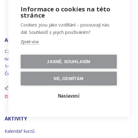
Informace o cookies na této
stránce
Cookies jsou jako vzdělání – posouvají nás
dál. Souhlasíš s jejich používáním?
ADRESA
Zjistit více
Czechitas, z.ú.
náměstí
Bratří
Synků 1748/17
JASNĚ, SOUHLASÍM
140 00 Praha 4 - Nusle
Česká republika
NE, ODMÍTÁM
IČO 22834958 | DIČ CZ22834958
info@czechitas.cz
Nastavení
AKTIVITY
Kalendář kurzů