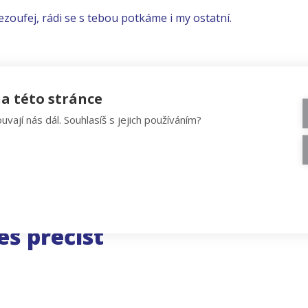
ezoufej, rádi se s tebou potkáme i my ostatní.
a této stránce
uvají nás dál. Souhlasíš s jejich používáním?
eš přečíst