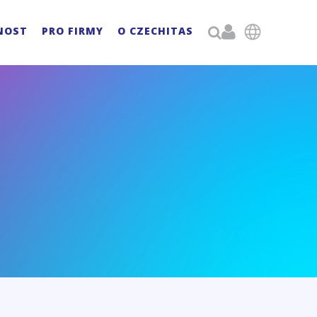

NOST
PRO FIRMY
O CZECHITAS
