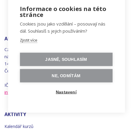
Informace o cookies na této
stránce
Cookies jsou jako vzdělání – posouvají nás
dál. Souhlasíš s jejich používáním?
ADRESA
Zjistit více
Czechitas, z.ú.
náměstí
Bratří
Synků 1748/17
JASNĚ, SOUHLASÍM
140 00 Praha 4 - Nusle
Česká republika
NE, ODMÍTÁM
IČO 22834958 | DIČ CZ22834958
info@czechitas.cz
Nastavení
AKTIVITY
Kalendář kurzů