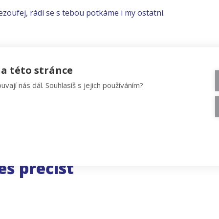
ezoufej, rádi se s tebou potkáme i my ostatní.
a této stránce
uvají nás dál. Souhlasíš s jejich používáním?
eš přečíst