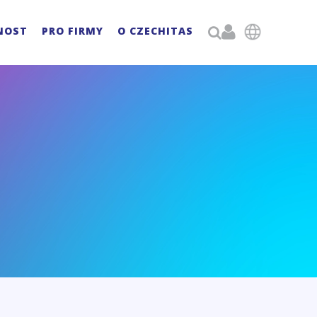

NOST
PRO FIRMY
O CZECHITAS
