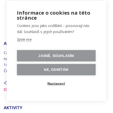
Informace o cookies na této
stránce
Cookies jsou jako vzdělání – posouvají nás
dál. Souhlasíš s jejich používáním?
Zjistit více
ADRESA
Czechitas, z.ú.
JASNĚ, SOUHLASÍM
náměstí
Bratří
Synků 1748/17
140 00 Praha 4 - Nusle
NE, ODMÍTÁM
Česká republika
IČO 22834958 | DIČ CZ22834958
Nastavení
info@czechitas.cz
AKTIVITY