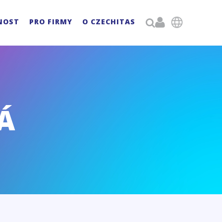

NOST
PRO FIRMY
O CZECHITAS

Á