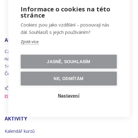
Informace o cookies na této
stránce
Cookies jsou jako vzdělání – posouvají nás
dál. Souhlasíš s jejich používáním?
ADRESA
Zjistit více
Czechitas, z.ú.
náměstí
Bratří
Synků 1748/17
JASNĚ, SOUHLASÍM
140 00 Praha 4 - Nusle
Česká republika
NE, ODMÍTÁM
IČO 22834958 | DIČ CZ22834958
info@czechitas.cz
Nastavení
AKTIVITY
Kalendář kurzů