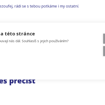
ezoufej, rádi se s tebou potkáme i my ostatní.
a této stránce
uvají nás dál. Souhlasíš s jejich používáním?
eš přečíst