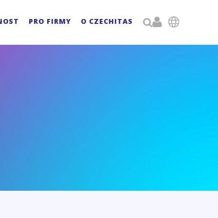

NOST
PRO FIRMY
O CZECHITAS
