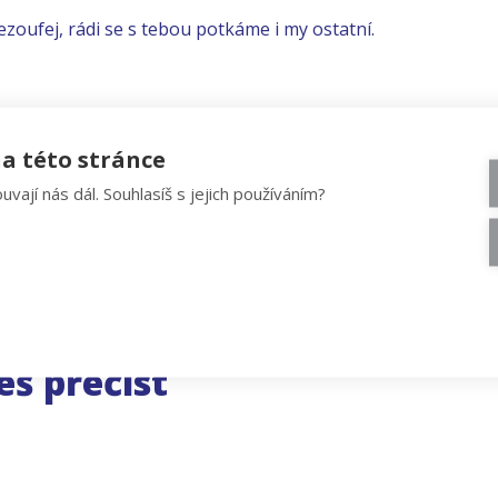
ezoufej, rádi se s tebou potkáme i my ostatní.
a této stránce
uvají nás dál. Souhlasíš s jejich používáním?
eš přečíst