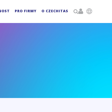

NOST
PRO FIRMY
O CZECHITAS
