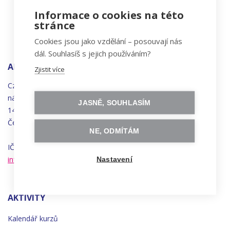
Informace o cookies na této
stránce
Cookies jsou jako vzdělání – posouvají nás
dál. Souhlasíš s jejich používáním?
ADRESA
Zjistit více
Czechitas, z.ú.
náměstí
Bratří
Synků 1748/17
JASNĚ, SOUHLASÍM
140 00 Praha 4 - Nusle
Česká republika
NE, ODMÍTÁM
IČO 22834958 | DIČ CZ22834958
info@czechitas.cz
Nastavení
AKTIVITY
Kalendář kurzů