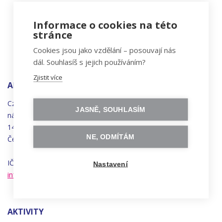
Informace o cookies na této
stránce
Cookies jsou jako vzdělání – posouvají nás
dál. Souhlasíš s jejich používáním?
Zjistit více
ADRESA
Czechitas, z.ú.
JASNĚ, SOUHLASÍM
náměstí
Bratří
Synků 1748/17
140 00 Praha 4 - Nusle
NE, ODMÍTÁM
Česká republika
IČO 22834958 | DIČ CZ22834958
Nastavení
info@czechitas.cz
AKTIVITY