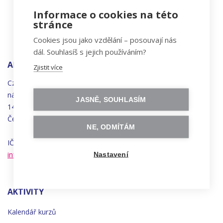
Informace o cookies na této
stránce
Cookies jsou jako vzdělání – posouvají nás
dál. Souhlasíš s jejich používáním?
ADRESA
Zjistit více
Czechitas, z.ú.
náměstí
Bratří
Synků 1748/17
JASNĚ, SOUHLASÍM
140 00 Praha 4 - Nusle
Česká republika
NE, ODMÍTÁM
IČO 22834958 | DIČ CZ22834958
info@czechitas.cz
Nastavení
AKTIVITY
Kalendář kurzů