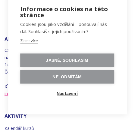
Informace o cookies na této
stránce
Cookies jsou jako vzdělání – posouvají nás
dál. Souhlasíš s jejich používáním?
ADRESA
Zjistit více
Czechitas, z.ú.
náměstí
Bratří
Synků 1748/17
JASNĚ, SOUHLASÍM
140 00 Praha 4 - Nusle
Česká republika
NE, ODMÍTÁM
IČO 22834958 | DIČ CZ22834958
info@czechitas.cz
Nastavení
AKTIVITY
Kalendář kurzů