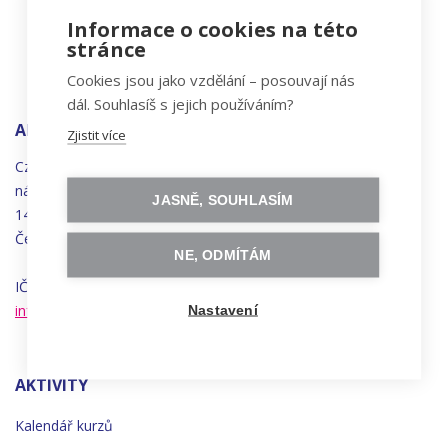
Informace o cookies na této
stránce
Cookies jsou jako vzdělání – posouvají nás
dál. Souhlasíš s jejich používáním?
ADRESA
Zjistit více
Czechitas, z.ú.
náměstí
Bratří
Synků 1748/17
JASNĚ, SOUHLASÍM
140 00 Praha 4 - Nusle
Česká republika
NE, ODMÍTÁM
IČO 22834958 | DIČ CZ22834958
info@czechitas.cz
Nastavení
AKTIVITY
Kalendář kurzů