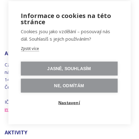
Informace o cookies na této
stránce
Cookies jsou jako vzdělání – posouvají nás
dál. Souhlasíš s jejich používáním?
Zjistit více
ADRESA
Czechitas, z.ú.
JASNĚ, SOUHLASÍM
náměstí
Bratří
Synků 1748/17
140 00 Praha 4 - Nusle
NE, ODMÍTÁM
Česká republika
IČO 22834958 | DIČ CZ22834958
Nastavení
info@czechitas.cz
AKTIVITY