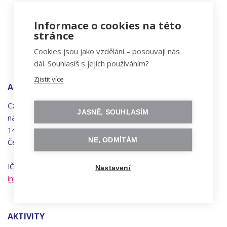
Informace o cookies na této
stránce
Cookies jsou jako vzdělání – posouvají nás
dál. Souhlasíš s jejich používáním?
Zjistit více
ADRESA
Czechitas, z.ú.
JASNĚ, SOUHLASÍM
náměstí
Bratří
Synků 1748/17
140 00 Praha 4 - Nusle
NE, ODMÍTÁM
Česká republika
IČO 22834958 | DIČ CZ22834958
Nastavení
info@czechitas.cz
AKTIVITY