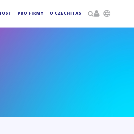

NOST
PRO FIRMY
O CZECHITAS
