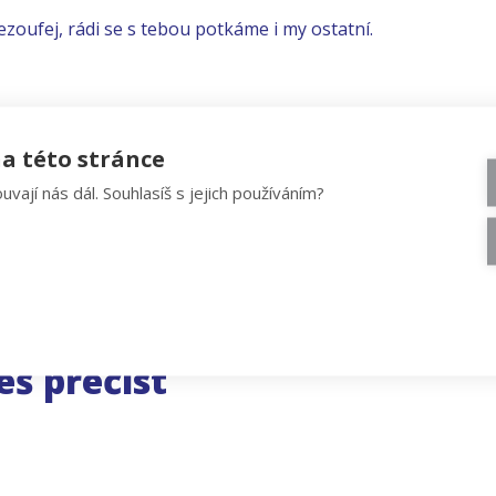
ezoufej, rádi se s tebou potkáme i my ostatní.
a této stránce
uvají nás dál. Souhlasíš s jejich používáním?
eš přečíst