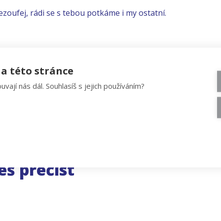
ezoufej, rádi se s tebou potkáme i my ostatní.
a této stránce
uvají nás dál. Souhlasíš s jejich používáním?
eš přečíst