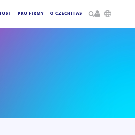

NOST
PRO FIRMY
O CZECHITAS
