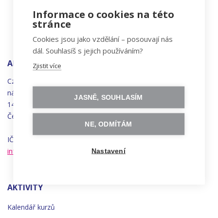
Informace o cookies na této
stránce
Cookies jsou jako vzdělání – posouvají nás
dál. Souhlasíš s jejich používáním?
ADRESA
Zjistit více
Czechitas, z.ú.
náměstí
Bratří
Synků 1748/17
JASNĚ, SOUHLASÍM
140 00 Praha 4 - Nusle
Česká republika
NE, ODMÍTÁM
IČO 22834958 | DIČ CZ22834958
info@czechitas.cz
Nastavení
AKTIVITY
Kalendář kurzů