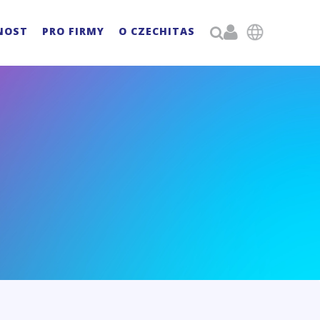

NOST
PRO FIRMY
O CZECHITAS
