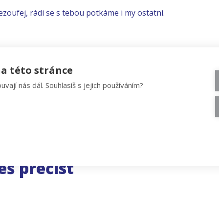
ezoufej, rádi se s tebou potkáme i my ostatní.
a této stránce
uvají nás dál. Souhlasíš s jejich používáním?
eš přečíst