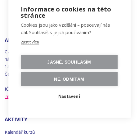
Informace o cookies na této
stránce
Cookies jsou jako vzdělání – posouvají nás
dál. Souhlasíš s jejich používáním?
ADRESA
Zjistit více
Czechitas, z.ú.
náměstí
Bratří
Synků 1748/17
JASNĚ, SOUHLASÍM
140 00 Praha 4 - Nusle
Česká republika
NE, ODMÍTÁM
IČO 22834958 | DIČ CZ22834958
info@czechitas.cz
Nastavení
AKTIVITY
Kalendář kurzů