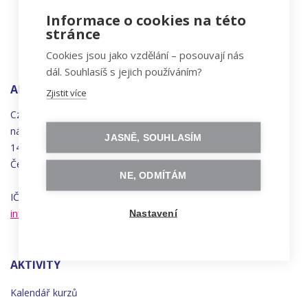
Informace o cookies na této
stránce
Cookies jsou jako vzdělání – posouvají nás
dál. Souhlasíš s jejich používáním?
ADRESA
Zjistit více
Czechitas, z.ú.
náměstí
Bratří
Synků 1748/17
JASNĚ, SOUHLASÍM
140 00 Praha 4 - Nusle
Česká republika
NE, ODMÍTÁM
IČO 22834958 | DIČ CZ22834958
info@czechitas.cz
Nastavení
AKTIVITY
Kalendář kurzů