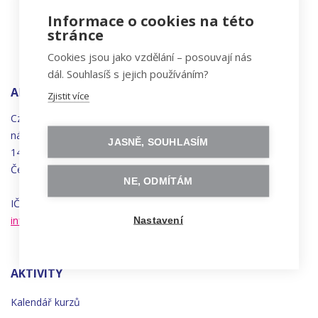
Informace o cookies na této
stránce
Cookies jsou jako vzdělání – posouvají nás
dál. Souhlasíš s jejich používáním?
ADRESA
Zjistit více
Czechitas, z.ú.
náměstí
Bratří
Synků 1748/17
JASNĚ, SOUHLASÍM
140 00 Praha 4 - Nusle
Česká republika
NE, ODMÍTÁM
IČO 22834958 | DIČ CZ22834958
info@czechitas.cz
Nastavení
AKTIVITY
Kalendář kurzů