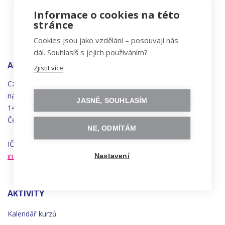
Informace o cookies na této
stránce
Cookies jsou jako vzdělání – posouvají nás
dál. Souhlasíš s jejich používáním?
ADRESA
Zjistit více
Czechitas, z.ú.
náměstí
Bratří
Synků 1748/17
JASNĚ, SOUHLASÍM
140 00 Praha 4 - Nusle
Česká republika
NE, ODMÍTÁM
IČO 22834958 | DIČ CZ22834958
info@czechitas.cz
Nastavení
AKTIVITY
Kalendář kurzů