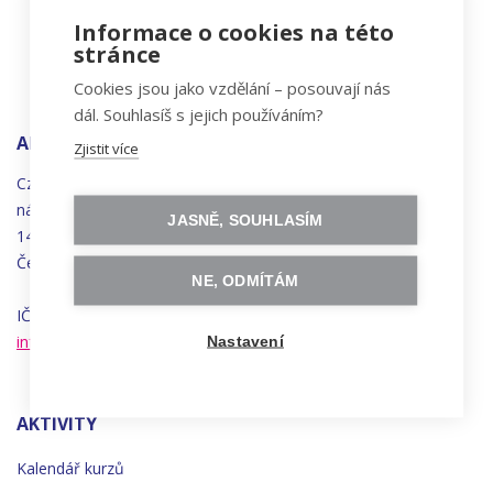
Informace o cookies na této
stránce
Cookies jsou jako vzdělání – posouvají nás
dál. Souhlasíš s jejich používáním?
ADRESA
Zjistit více
Czechitas, z.ú.
náměstí
Bratří
Synků 1748/17
JASNĚ, SOUHLASÍM
140 00 Praha 4 - Nusle
Česká republika
NE, ODMÍTÁM
IČO 22834958 | DIČ CZ22834958
info@czechitas.cz
Nastavení
AKTIVITY
Kalendář kurzů