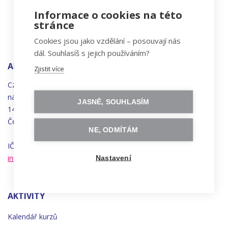
Informace o cookies na této
stránce
Cookies jsou jako vzdělání – posouvají nás
dál. Souhlasíš s jejich používáním?
ADRESA
Zjistit více
Czechitas, z.ú.
náměstí
Bratří
Synků 1748/17
JASNĚ, SOUHLASÍM
140 00 Praha 4 - Nusle
Česká republika
NE, ODMÍTÁM
IČO 22834958 | DIČ CZ22834958
info@czechitas.cz
Nastavení
AKTIVITY
Kalendář kurzů