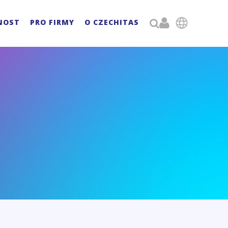

NOST
PRO FIRMY
O CZECHITAS
