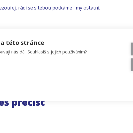
ezoufej, rádi se s tebou potkáme i my ostatní.
a této stránce
uvají nás dál. Souhlasíš s jejich používáním?
eš přečíst