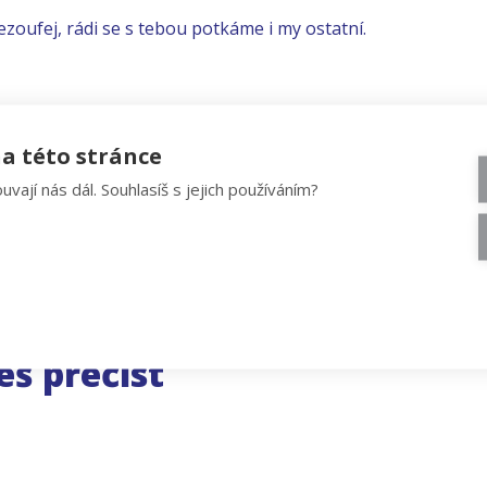
ezoufej, rádi se s tebou potkáme i my ostatní.
a této stránce
uvají nás dál. Souhlasíš s jejich používáním?
eš přečíst