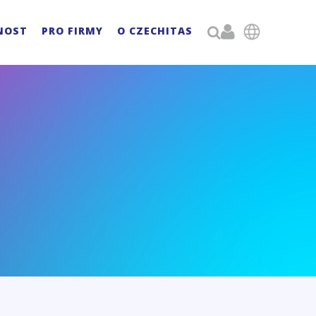

NOST
PRO FIRMY
O CZECHITAS
