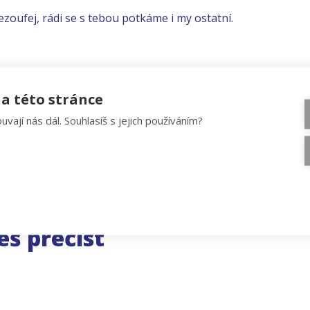
ezoufej, rádi se s tebou potkáme i my ostatní.
a této stránce
uvají nás dál. Souhlasíš s jejich používáním?
eš přečíst