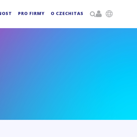

NOST
PRO FIRMY
O CZECHITAS
