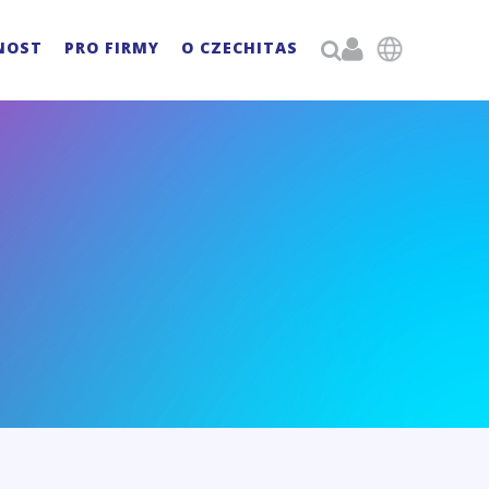

NOST
PRO FIRMY
O CZECHITAS
