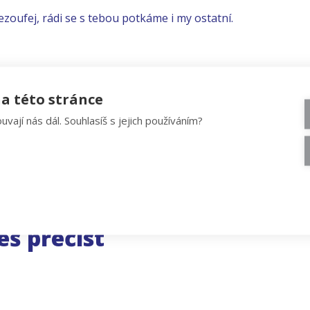
ezoufej, rádi se s tebou potkáme i my ostatní.
a této stránce
uvají nás dál. Souhlasíš s jejich používáním?
eš přečíst