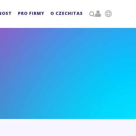

NOST
PRO FIRMY
O CZECHITAS
