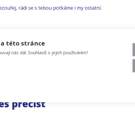
ezoufej, rádi se s tebou potkáme i my ostatní.
a této stránce
uvají nás dál. Souhlasíš s jejich používáním?
eš přečíst