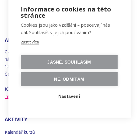
Informace o cookies na této
stránce
Cookies jsou jako vzdělání – posouvají nás
dál. Souhlasíš s jejich používáním?
ADRESA
Zjistit více
Czechitas, z.ú.
náměstí
Bratří
Synků 1748/17
JASNĚ, SOUHLASÍM
140 00 Praha 4 - Nusle
Česká republika
NE, ODMÍTÁM
IČO 22834958 | DIČ CZ22834958
info@czechitas.cz
Nastavení
AKTIVITY
Kalendář kurzů