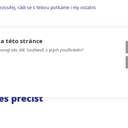
ezoufej, rádi se s tebou potkáme i my ostatní.
a této stránce
uvají nás dál. Souhlasíš s jejich používáním?
eš přečíst