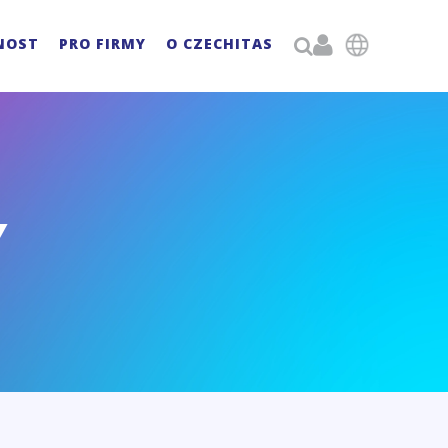

NOST
PRO FIRMY
O CZECHITAS

Y