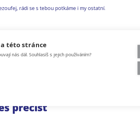
ezoufej, rádi se s tebou potkáme i my ostatní.
a této stránce
uvají nás dál. Souhlasíš s jejich používáním?
eš přečíst