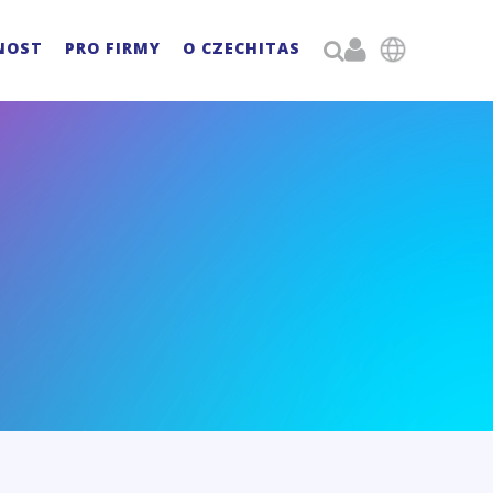

NOST
PRO FIRMY
O CZECHITAS
