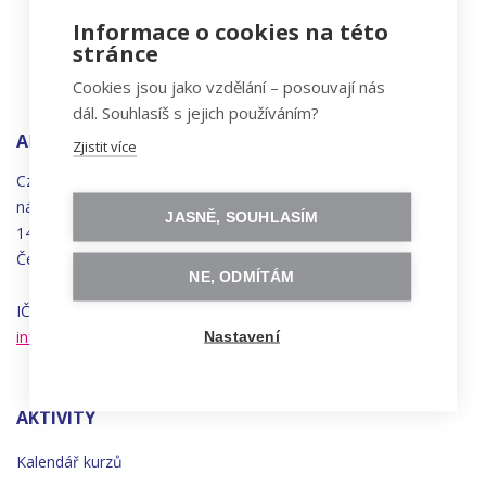
Informace o cookies na této
stránce
Cookies jsou jako vzdělání – posouvají nás
dál. Souhlasíš s jejich používáním?
ADRESA
Zjistit více
Czechitas, z.ú.
náměstí
Bratří
Synků 1748/17
JASNĚ, SOUHLASÍM
140 00 Praha 4 - Nusle
Česká republika
NE, ODMÍTÁM
IČO 22834958 | DIČ CZ22834958
info@czechitas.cz
Nastavení
AKTIVITY
Kalendář kurzů