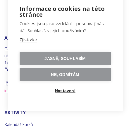
Informace o cookies na této
stránce
Cookies jsou jako vzdělání – posouvají nás
dál. Souhlasíš s jejich používáním?
ADRESA
Zjistit více
Czechitas, z.ú.
náměstí
Bratří
Synků 1748/17
JASNĚ, SOUHLASÍM
140 00 Praha 4 - Nusle
Česká republika
NE, ODMÍTÁM
IČO 22834958 | DIČ CZ22834958
info@czechitas.cz
Nastavení
AKTIVITY
Kalendář kurzů