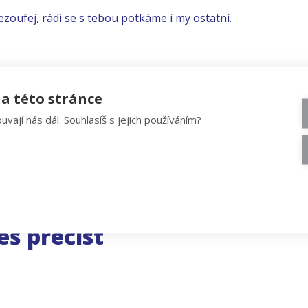
ezoufej, rádi se s tebou potkáme i my ostatní.
a této stránce
uvají nás dál. Souhlasíš s jejich používáním?
eš přečíst