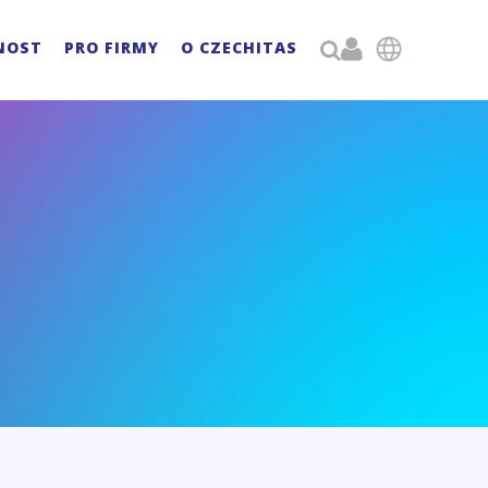

NOST
PRO FIRMY
O CZECHITAS
