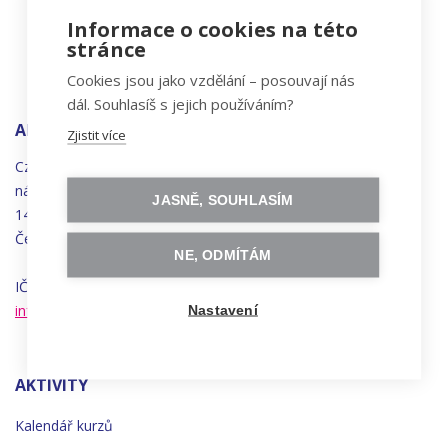
Informace o cookies na této
stránce
Cookies jsou jako vzdělání – posouvají nás
dál. Souhlasíš s jejich používáním?
ADRESA
Zjistit více
Czechitas, z.ú.
náměstí
Bratří
Synků 1748/17
JASNĚ, SOUHLASÍM
140 00 Praha 4 - Nusle
Česká republika
NE, ODMÍTÁM
IČO 22834958 | DIČ CZ22834958
info@czechitas.cz
Nastavení
AKTIVITY
Kalendář kurzů