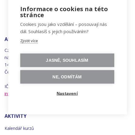
Informace o cookies na této
stránce
Cookies jsou jako vzdělání – posouvají nás
dál. Souhlasíš s jejich používáním?
ADRESA
Zjistit více
Czechitas, z.ú.
náměstí
Bratří
Synků 1748/17
JASNĚ, SOUHLASÍM
140 00 Praha 4 - Nusle
Česká republika
NE, ODMÍTÁM
IČO 22834958 | DIČ CZ22834958
info@czechitas.cz
Nastavení
AKTIVITY
Kalendář kurzů