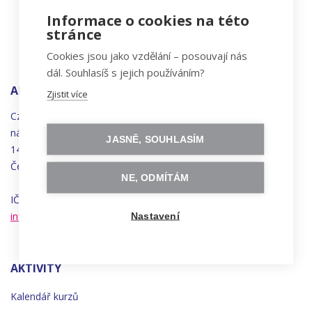
Informace o cookies na této
stránce
Cookies jsou jako vzdělání – posouvají nás
dál. Souhlasíš s jejich používáním?
ADRESA
Zjistit více
Czechitas, z.ú.
náměstí
Bratří
Synků 1748/17
JASNĚ, SOUHLASÍM
140 00 Praha 4 - Nusle
Česká republika
NE, ODMÍTÁM
IČO 22834958 | DIČ CZ22834958
info@czechitas.cz
Nastavení
AKTIVITY
Kalendář kurzů