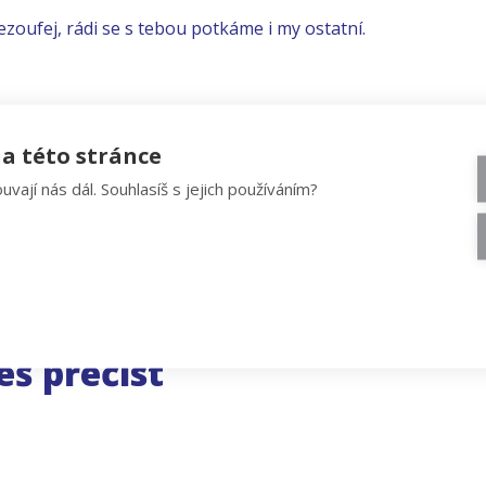
ezoufej, rádi se s tebou potkáme i my ostatní.
a této stránce
uvají nás dál. Souhlasíš s jejich používáním?
eš přečíst