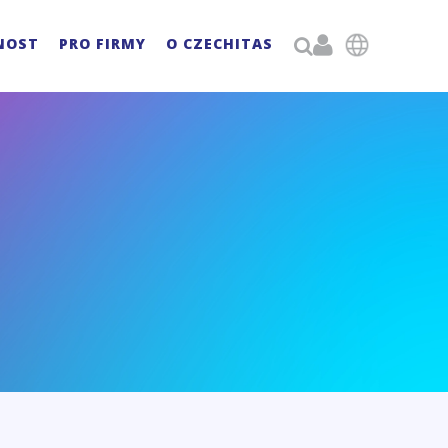

NOST
PRO FIRMY
O CZECHITAS
